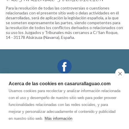
Para la resolución de todas las controversias o cuestiones
relacionadas con el presente sitio web o delas actividades en él
desarrolladas, será de aplicación la legislación española, a la que
se someten expresamente las partes, siendo competentes para
la resolución de todos los conflictos derivados o relacionados con
su uso los Juzgados y Tribunales más cercanos a C/ San Roque,
14 - 31178 Abárzuza (Navarra), España.
Acerca de las cookies en casarurallaguao.com
669.998.599
948.520.203
Usamos cookies para recolectar y analizar información relacionada
con el uso y desempeño de nuestro sitio web para poder proveer
funcionalidades relacionadas con las redes sociales, y para
casalaguao@
gmail.com
mejorar y personalizar adecuadamente el contenido y publicidad
Dirección
en nuestro sitio web.
Más información
C/ San Roque, 14
31178
-
Abárzuza (Navarra)